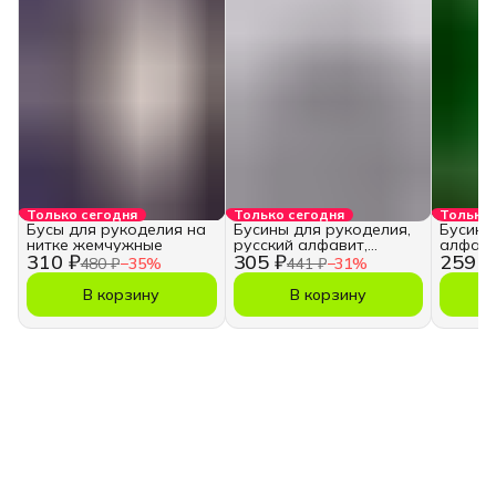
Только сегодня
Только сегодня
Только 
Бусы для рукоделия на
Бусины для рукоделия,
Бусины
нитке жемчужные
русский алфавит,
алфави
310 ₽
305 ₽
259 ₽
кубики
480 ₽
−
35
%
441 ₽
−
31
%
В корзину
В корзину