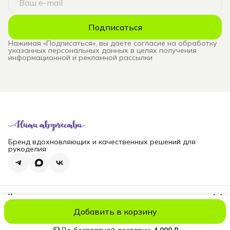
Подписаться
Нажимая «Подписаться», вы даете согласие на обработку
указанных персональных данных в целях получения
информационной и рекламной рассылки
Бренд вдохновляющих и качественных решений для
рукоделия
Контакты
Телефон
Добавить в корзину
8 (965) 828-69-00
© niti_live
Оплата
Доставка
Правила возврата
Реквизиты
Оферт
Эл. почта
nititv@yandex.ru