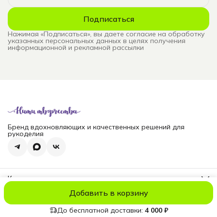
Подписаться
Нажимая «Подписаться», вы даете согласие на обработку
указанных персональных данных в целях получения
информационной и рекламной рассылки
Бренд вдохновляющих и качественных решений для
рукоделия
Контакты
Телефон
Добавить в корзину
8 (965) 828-69-00
© niti_live
Оплата
Доставка
Правила возврата
Реквизиты
Оферт
Эл. почта
nititv@yandex.ru
До бесплатной доставки:
4 000 ₽