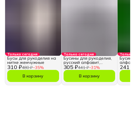
Только сегодня
Только сегодня
Только 
Бусы для рукоделия на
Бусины для рукоделия,
Бусины
нитке жемчужные
русский алфавит,
алфави
310 ₽
305 ₽
241 ₽
кубики
480 ₽
−
35
%
441 ₽
−
31
%
В корзину
В корзину