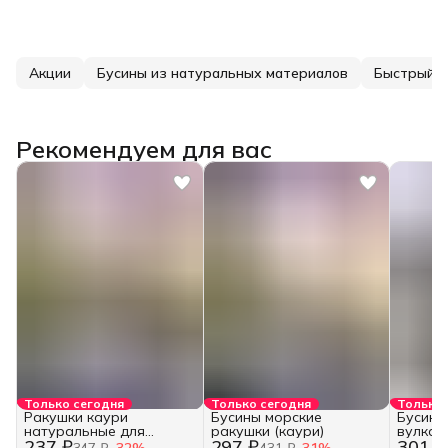
Акции
Бусины из натуральных материалов
Быстрый с
Рекомендуем для вас
Только сегодня
Только сегодня
Только 
Ракушки каури
Бусины морские
Бусины
натуральные для
ракушки (каури)
вулкан
237 ₽
297 ₽
301 ₽
творчества и рукоделия
347 ₽
−
32
%
431 ₽
−
31
%