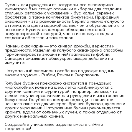
Бусины для рукоделия из натурального аквамарина
диаметром 8 мм станут отличным выбором для создания
стильных авторских украшений - бус, колье, сережек,
браслетов, а также комплектов бижутерии. Природный
аквамарин - это разновидность берилла нежно-голубого
оттенка, или цвета морской волны, чем и обусловлено его
название. Бусины аквамарин обладают матовой
полупрозрачной текстурой, часто используются для
создания оберегов и талисманов.
Камень аквамарин — это символ дружбы, верности и
преданности. Изделия из голубого аквамарина способны
гармонизировать эмоции и нейтрализовать фобии.
Самоцвет оказывает общеукрепляющее действие на
иммунитет.
Натуральный аквамарин особенно подходит водным
знакам зодиака - Рыбам, Ракам и Скорпионам.
Голубые бусинки прекрасно смотрятся в трендовых
многослойных колье на шею, легко комбинируются с
другими камнями и фурнитурой, например, цепями, что
делает их универсальными для рукоделия и изготовления
бижутерии. Голубой аквамарин подходит в качестве
нежного акцента для чокеров, брошей булавок, кулонов и
других украшений. Натуральные бусины рекомендуется
хранить вдали от солнечных лучей, а также отдельно от
других минеральных камней.
Создавайте уникальные изделия вместе с «Нити
творчества»!