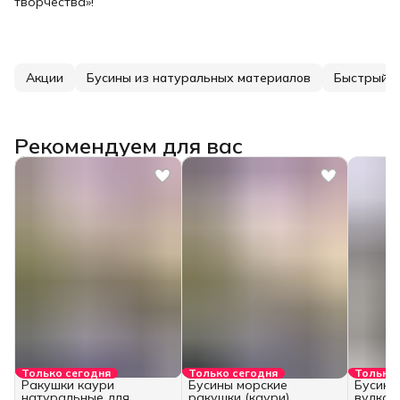
творчества»!
Акции
Бусины из натуральных материалов
Быстрый с
Рекомендуем для вас
Только сегодня
Только сегодня
Только 
Ракушки каури
Бусины морские
Бусины
натуральные для
ракушки (каури)
вулкан