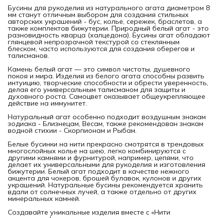
Бусины для рукоделия из натурального агата диаметром 8
мм станут отличным выбором для создания стильных
авторских украшений - бус, колье, сережек, браслетов, а
также комплектов бижутерии. Природный белый агат - это
разновидность кварца (халцедона). Бусины агат обладают
глянцевой непрозрачной текстурой со стеклянным
блеском, часто используются для создания оберегов и
талисманов.
Камень белый агат — это символ чистоты, душевного
покоя и мира. Изделия из белого агата способны развить
интуицию, творческие способности и обрести уверенность,
делая его универсальным талисманом для защиты и
духовного роста. Самоцвет оказывает общеукрепляющее
действие на иммунитет.
Натуральный агат особенно подходит воздушным знакам
зодиака - Близнецам, Весам, также рекомендован знакам
водной стихии - Скорпионам и Рыбам.
Белые бусинки на нити прекрасно смотрятся в трендовых
многослойных колье на шею, легко комбинируются с
другими камнями и фурнитурой, например, цепями, что
делает их универсальными для рукоделия и изготовления
бижутерии. Белый агат подходит в качестве нежного
акцента для чокеров, брошей булавок, кулонов и других
украшений. Натуральные бусины рекомендуется хранить
вдали от солнечных лучей, а также отдельно от других
минеральных камней.
Создавайте уникальные изделия вместе с «Нити