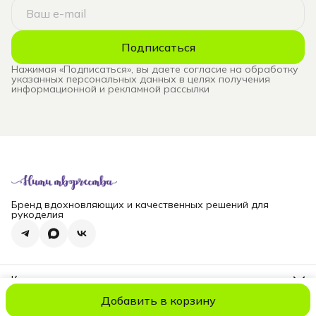
Подписаться
Нажимая «Подписаться», вы даете согласие на обработку
указанных персональных данных в целях получения
информационной и рекламной рассылки
Бренд вдохновляющих и качественных решений для
рукоделия
Контакты
Телефон
Добавить в корзину
8 (965) 828-69-00
© niti_live
Оплата
Доставка
Правила возврата
Реквизиты
Оферт
Эл. почта