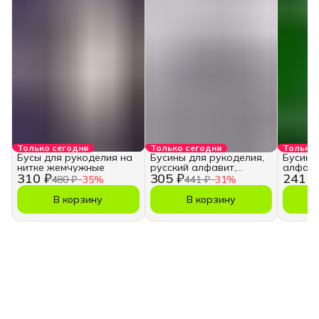
Только сегодня
Только сегодня
Только 
Бусы для рукоделия на
Бусины для рукоделия,
Бусины
нитке жемчужные
русский алфавит,
алфави
310 ₽
305 ₽
241 ₽
кубики
480 ₽
−
35
%
441 ₽
−
31
%
В корзину
В корзину