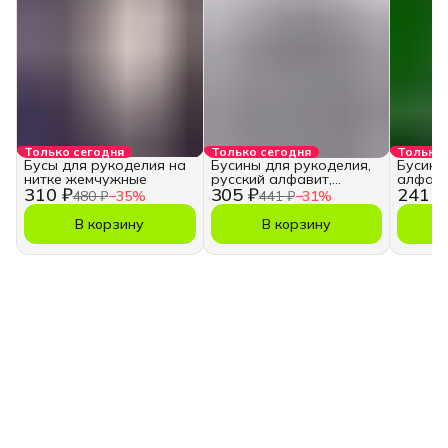
Только сегодня
Только сегодня
Только 
Бусы для рукоделия на
Бусины для рукоделия,
Бусины
нитке жемчужные
русский алфавит,
алфави
310 ₽
305 ₽
241 ₽
кубики
480 ₽
−
35
%
441 ₽
−
31
%
В корзину
В корзину