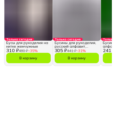
Только сегодня
Только сегодня
Только 
Бусы для рукоделия на
Бусины для рукоделия,
Бусины
нитке жемчужные
русский алфавит,
алфави
310 ₽
305 ₽
241 ₽
кубики
480 ₽
−
35
%
441 ₽
−
31
%
В корзину
В корзину