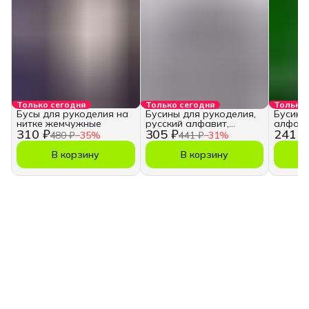
Только сегодня
Только сегодня
Только 
Бусы для рукоделия на
Бусины для рукоделия,
Бусины
нитке жемчужные
русский алфавит,
алфави
310 ₽
305 ₽
241 ₽
кубики
480 ₽
−
35
%
441 ₽
−
31
%
В корзину
В корзину