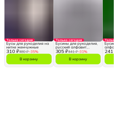
Только сегодня
Только сегодня
Только 
Бусы для рукоделия на
Бусины для рукоделия,
Бусины
нитке жемчужные
русский алфавит,
алфави
310 ₽
305 ₽
241 ₽
кубики
480 ₽
−
35
%
441 ₽
−
31
%
В корзину
В корзину