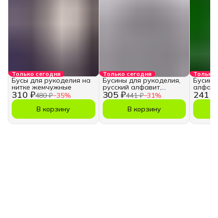
Только сегодня
Только сегодня
Только 
Бусы для рукоделия на
Бусины для рукоделия,
Бусины
нитке жемчужные
русский алфавит,
алфави
310 ₽
305 ₽
241 ₽
кубики
480 ₽
−
35
%
441 ₽
−
31
%
В корзину
В корзину