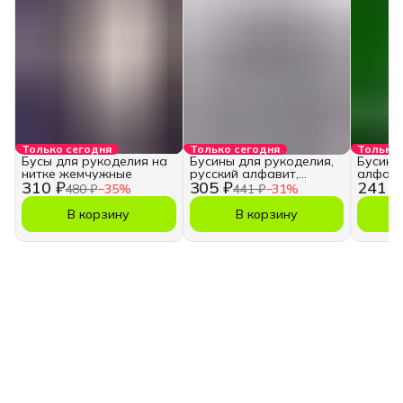
Только сегодня
Только сегодня
Только 
Бусы для рукоделия на
Бусины для рукоделия,
Бусины
нитке жемчужные
русский алфавит,
алфави
310 ₽
305 ₽
241 ₽
кубики
480 ₽
−
35
%
441 ₽
−
31
%
В корзину
В корзину