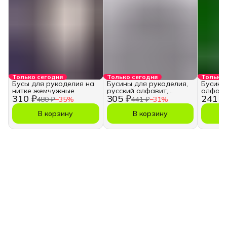
Только сегодня
Только сегодня
Только 
Бусы для рукоделия на
Бусины для рукоделия,
Бусины
нитке жемчужные
русский алфавит,
алфави
310 ₽
305 ₽
241 ₽
кубики
480 ₽
−
35
%
441 ₽
−
31
%
В корзину
В корзину