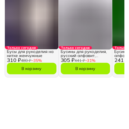
Только сегодня
Только сегодня
Только 
Бусы для рукоделия на
Бусины для рукоделия,
Бусины
нитке жемчужные
русский алфавит,
алфави
310 ₽
305 ₽
241 ₽
кубики
480 ₽
−
35
%
441 ₽
−
31
%
В корзину
В корзину