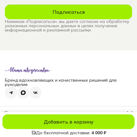
Подписаться
Нажимая «Подписаться», вы даете согласие на обработку
указанных персональных данных в целях получения
информационной и рекламной рассылки
Бренд вдохновляющих и качественных решений для
рукоделия
Контакты
Телефон
Добавить в корзину
8 (965) 828-69-00
© niti_live
Оплата
Доставка
Правила возврата
Реквизиты
Оферт
Эл. почта
nititv@yandex.ru
До бесплатной доставки:
4 000 ₽