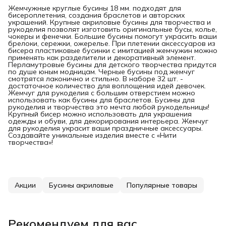
Жемчужные круглые бусины 18 мм. подходят для
бисероплетения, создания браслетов и авторских
украшений. Крупные акриловые бусины для творчества и
рукоделия позволят изготовить оригинальные бусы, колье,
чокеры и фенечки. Большие бусины помогут украсить ваши
брелоки, сережки, ожерелье. При плетении аксессуаров из
бисера пластиковые бусинки с имитацией жемчужин можно
применять как разделители и декоративный элемент.
Перламутровые бусины для детского творчества придутся
по душе юным модницам. Черные бусины под жемчуг
смотрятся лаконично и стильно. В наборе 32 шт. -
достаточное количество для воплощения идей девочек.
Жемчуг для рукоделия с большим отверстием можно
использовать как бусины для браслетов. Бусины для
рукоделия и творчества это мечта любой рукодельницы!
Крупный бисер можно использовать для украшения
одежды и обуви, для декорирования интерьера. Жемчуг
для рукоделия украсит ваши праздничные аксессуары.
Создавайте уникальные изделия вместе с «Нити
творчества»!
Акции
Бусины акриловые
Популярные товары
Рекомендуем для вас