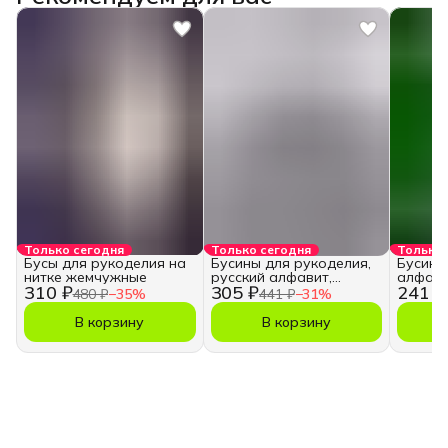
Только сегодня
Только сегодня
Только 
Бусы для рукоделия на
Бусины для рукоделия,
Бусины
нитке жемчужные
русский алфавит,
алфави
310 ₽
305 ₽
241 ₽
кубики
480 ₽
−
35
%
441 ₽
−
31
%
В корзину
В корзину