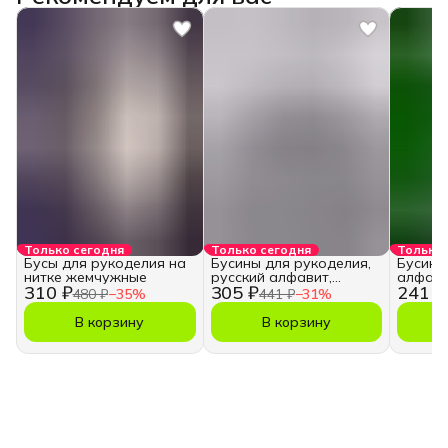
Только сегодня
Только сегодня
Только 
Бусы для рукоделия на
Бусины для рукоделия,
Бусины
нитке жемчужные
русский алфавит,
алфави
310 ₽
305 ₽
241 ₽
кубики
480 ₽
−
35
%
441 ₽
−
31
%
В корзину
В корзину