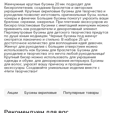
Жемчужные круглые бусины 20 мм. подходят для
бисероплетения, создания браслетов и авторских
украшений. Крупные акриловые бусины для творчества и
рукоделия позволят изготовить оригинальные бусы, колье,
чокеры и фенечки. Большие бусины помогут украсить ваши
брелоки, сережки, ожерелье. При плетении аксессуаров из
бисера пластиковые бусинки с имитацией жемчужин можно
применять как разделители и декоративный элемент.
Перламутровые бусины для детского творчества придутся
по душе юным модницам. Черные бусины под жемчуг
смотрятся лаконично и стильно. В наборе 25 шт. -
достаточное количество для воплощения идей девочек.
Жемчуг для рукоделия с большим отверстием можно
использовать как бусины для браслетов. Бусины для
рукоделия и творчества это мечта любой рукодельницы!
Крупный бисер можно использовать для украшения
одежды и обуви, для декорирования интерьера. Бусины
для волос, украсят вашу прическу и праздничные
аксессуары. Создавайте уникальные изделия вместе с
«Нити творчества»!
Акции
Бусины акриловые
Популярные товары
Рекомендуем для вас