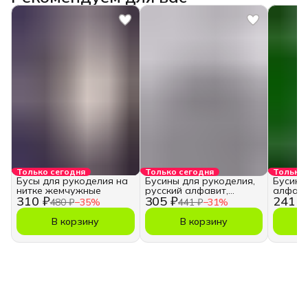
Только сегодня
Только сегодня
Только 
Бусы для рукоделия на
Бусины для рукоделия,
Бусины
нитке жемчужные
русский алфавит,
алфави
310 ₽
305 ₽
241 ₽
кубики
480 ₽
−
35
%
441 ₽
−
31
%
В корзину
В корзину