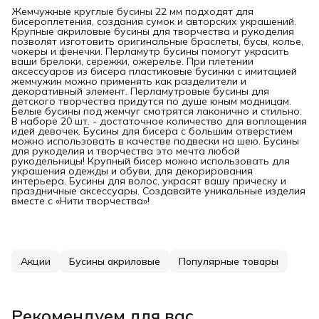
Жемчужные круглые бусины 22 мм подходят для
бисероплетения, создания сумок и авторских украшений.
Крупные акриловые бусины для творчества и рукоделия
позволят изготовить оригинальные браслеты, бусы, колье,
чокеры и фенечки. Перламутр бусины помогут украсить
ваши брелоки, сережки, ожерелье. При плетении
аксессуаров из бисера пластиковые бусинки с имитацией
жемчужин можно применять как разделители и
декоративный элемент. Перламутровые бусины для
детского творчества придутся по душе юным модницам.
Белые бусины под жемчуг смотрятся лаконично и стильно.
В наборе 20 шт. - достаточное количество для воплощения
идей девочек. Бусины для бисера с большим отверстием
можно использовать в качестве подвески на шею. Бусины
для рукоделия и творчества это мечта любой
рукодельницы! Крупный бисер можно использовать для
украшения одежды и обуви, для декорирования
интерьера. Бусины для волос, украсят вашу прическу и
праздничные аксессуары. Создавайте уникальные изделия
вместе с «Нити творчества»!
Акции
Бусины акриловые
Популярные товары
Рекомендуем для вас