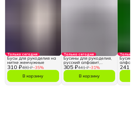
Только сегодня
Только сегодня
Только 
Бусы для рукоделия на
Бусины для рукоделия,
Бусины
нитке жемчужные
русский алфавит,
алфави
310 ₽
305 ₽
241 ₽
кубики
480 ₽
−
35
%
441 ₽
−
31
%
В корзину
В корзину