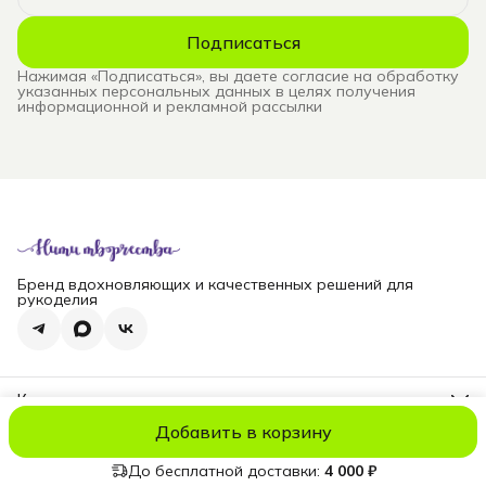
Подписаться
Нажимая «Подписаться», вы даете согласие на обработку
указанных персональных данных в целях получения
информационной и рекламной рассылки
Бренд вдохновляющих и качественных решений для
рукоделия
Контакты
Телефон
Добавить в корзину
8 (965) 828-69-00
© niti_live
Оплата
Доставка
Правила возврата
Реквизиты
Оферт
Эл. почта
nititv@yandex.ru
До бесплатной доставки:
4 000 ₽