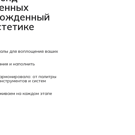
венных
рожденный
стетике
иалы для воплощения ваших
ания и наполнить
гармонировало: от палитры
нструментов и систем
рживаем на каждом этапе