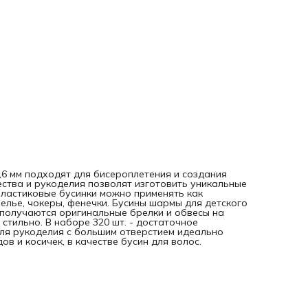
,6 мм подходят для бисероплетения и создания
ства и рукоделия позволят изготовить уникальные
 пластиковые бусинки можно применять как
елье, чокеры, фенечки. Бусины шармы для детского
 получаются оригинальные брелки и обвесы на
 стильно. В наборе 320 шт. - достаточное
для рукоделия с большим отверстием идеально
в и косичек, в качестве бусин для волос.