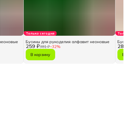
Только сегодня
Тольк
неоновые
Бусины для рукоделия алфавит неоновые
Буси
259 ₽
287
381 ₽
−
32
%
В корзину
В 