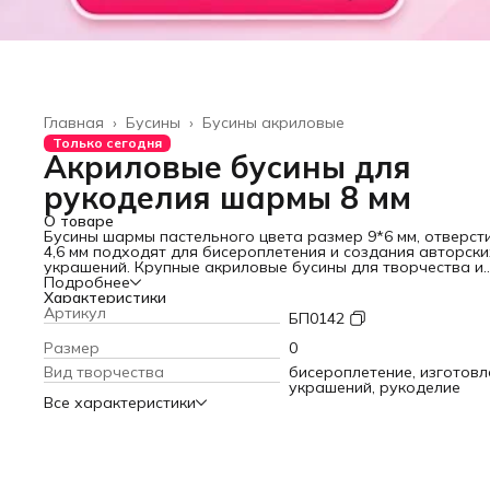
Главная
›
Бусины
›
Бусины акриловые
Только сегодня
Акриловые бусины для
рукоделия шармы 8 мм
О товаре
Бусины шармы пастельного цвета размер 9*6 мм, отверст
4,6 мм подходят для бисероплетения и создания авторски
украшений. Крупные акриловые бусины для творчества и
рукоделия позволят изготовить уникальные браслеты, бу
Подробнее
колье. При плетении аксессуаров из бисера пластиковые
Характеристики
бусинки можно применять как разделители и декоративн
Артикул
БП0142
элемент для изготовления ожерелье, чокеры, фенечки. Бу
шармы для детского творчества придутся по душе юным
Размер
0
модницам, с их помощью получаются оригинальные брелк
Вид творчества
бисероплетение, изготовл
обвесы на сумку или рюкзак. Микс разноцветных бусин
украшений, рукоделие
смотрится ярко и стильно. В наборе 320 шт. - достаточное
Все характеристики
количество для воплощения идей девочек, девушек. Буси
для рукоделия с большим отверстием идеально подходят
шнура и макраме, паракорда, а также для дредов и косич
качестве бусин для волос. Создавайте уникальные издел
вместе с «Нити творчества»!