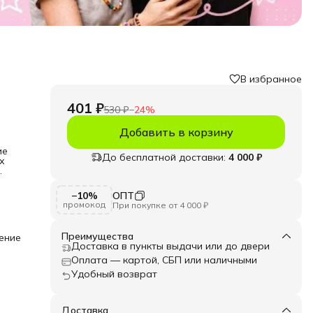
В избранное
401 ₽
530 ₽
−
24
%
Добавить в корзину
ие
До бесплатной доставки:
4 000 ₽
х
сы,
−10%
ОПТ
ый
промокод
При покупке от 4 000 ₽
сины
и и
Преимущества
ение
Доставка в пункты выдачи или до двери
ны
Оплата — картой, СБП или наличными
 для
Удобный возврат
ек, в
ия
Доставка