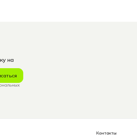
ку на
саться
сональных
Контакты