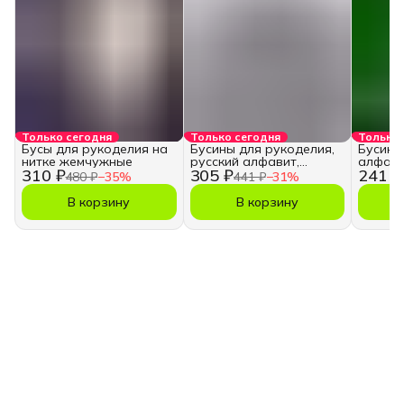
Только сегодня
Только сегодня
Только 
Бусы для рукоделия на
Бусины для рукоделия,
Бусины
нитке жемчужные
русский алфавит,
алфави
310 ₽
305 ₽
241 ₽
кубики
480 ₽
−
35
%
441 ₽
−
31
%
В корзину
В корзину