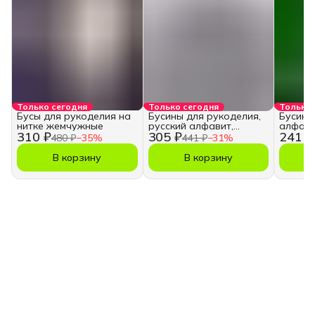
Только сегодня
Только сегодня
Только 
Бусы для рукоделия на
Бусины для рукоделия,
Бусины
нитке жемчужные
русский алфавит,
алфави
310 ₽
305 ₽
241 ₽
кубики
480 ₽
−
35
%
441 ₽
−
31
%
В корзину
В корзину