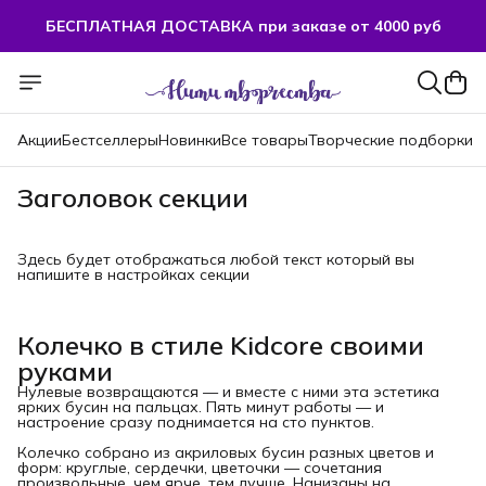
БЕСПЛАТНАЯ ДОСТАВКА при заказе от 4000 руб
Акции
Бестселлеры
Новинки
Все товары
Творческие подборки
Заголовок секции
Здесь будет отображаться любой текст который вы
напишите в настройках секции
Колечко в стиле Kidcore своими
руками
Нулевые возвращаются — и вместе с ними эта эстетика
ярких бусин на пальцах. Пять минут работы — и
настроение сразу поднимается на сто пунктов.
Колечко собрано из акриловых бусин разных цветов и
форм: круглые, сердечки, цветочки — сочетания
произвольные, чем ярче, тем лучше. Нанизаны на