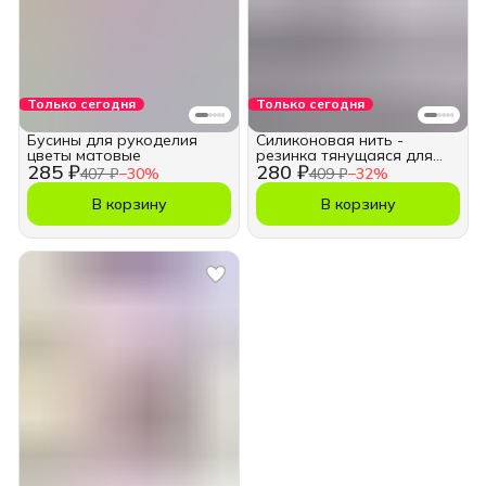
Только сегодня
Только сегодня
Бусины для рукоделия
Силиконовая нить -
цветы матовые
резинка тянущаяся для
285 ₽
280 ₽
для браслетов 0,7мм
407 ₽
−
30
%
409 ₽
−
32
%
В корзину
В корзину