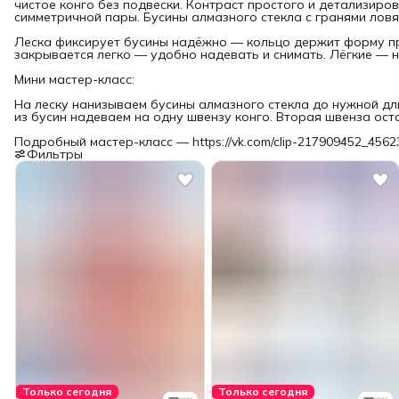
чистое конго без подвески. Контраст простого и детализир
симметричной пары. Бусины алмазного стекла с гранями ловят
Леска фиксирует бусины надёжно — кольцо держит форму пр
закрывается легко — удобно надевать и снимать. Лёгкие — н
Мини мастер-класс:
На леску нанизываем бусины алмазного стекла до нужной дл
из бусин надеваем на одну швензу конго. Вторая швенза ост
Подробный мастер-класс — https://vk.com/clip-217909452_456
Фильтры
Только сегодня
Только сегодня