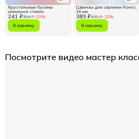
Хрустальные бусины
Швензы для сережек Конго,
алмазное стекло
16 мм.
241 ₽
383 ₽
354 ₽
−
32
%
491 ₽
−
22
%
В корзину
В корзину
Посмотрите видео мастер клас