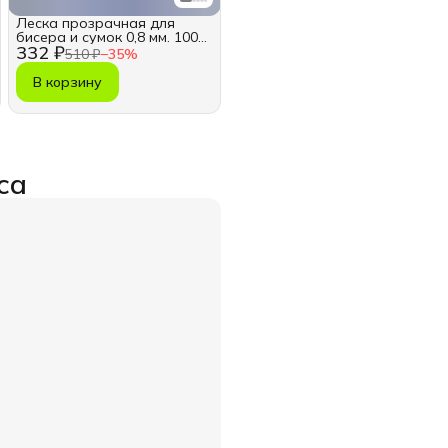
Леска прозрачная для
бисера и сумок 0,8 мм. 100
332 ₽
м.
510 ₽
−
35
%
В корзину
са