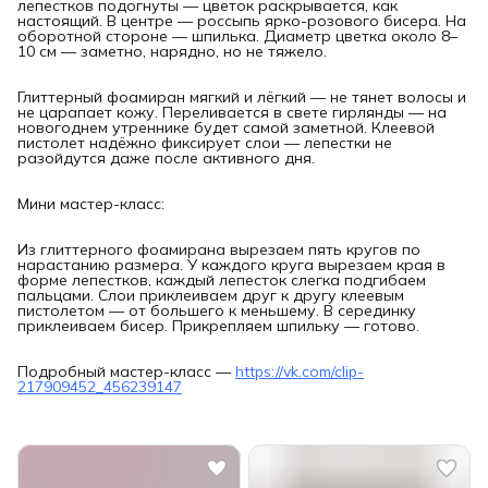
лепестков подогнуты — цветок раскрывается, как
настоящий. В центре — россыпь ярко-розового бисера. На
оборотной стороне — шпилька. Диаметр цветка около 8–
10 см — заметно, нарядно, но не тяжело.
Глиттерный фоамиран мягкий и лёгкий — не тянет волосы и
не царапает кожу. Переливается в свете гирлянды — на
новогоднем утреннике будет самой заметной. Клеевой
пистолет надёжно фиксирует слои — лепестки не
разойдутся даже после активного дня.
Мини мастер-класс:
Из глиттерного фоамирана вырезаем пять кругов по
нарастанию размера. У каждого круга вырезаем края в
форме лепестков, каждый лепесток слегка подгибаем
пальцами. Слои приклеиваем друг к другу клеевым
пистолетом — от большего к меньшему. В серединку
приклеиваем бисер. Прикрепляем шпильку — готово.
Подробный мастер-класс —
https://vk.com/clip-
217909452_456239147