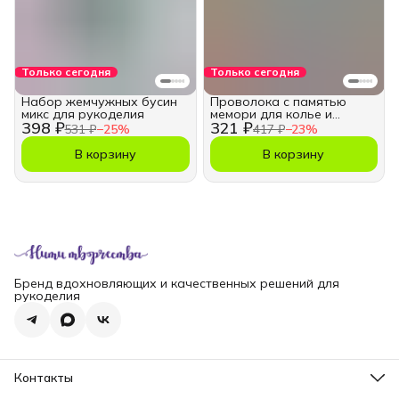
Только сегодня
Только сегодня
Набор жемчужных бусин
Проволока с памятью
микс для рукоделия
мемори для колье и
398 ₽
321 ₽
чокеров 0,6 мм
531 ₽
−
25
%
417 ₽
−
23
%
В корзину
В корзину
Бренд вдохновляющих и качественных решений для
рукоделия
Контакты