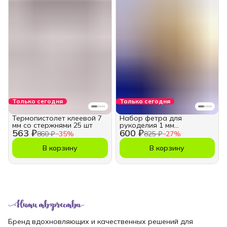
Только сегодня
Только сегодня
Термопистолет клеевой 7
Набор фетра для
мм со стержнями 25 шт
рукоделия 1 мм
563 ₽
600 ₽
насыщенный цвет
860 ₽
−
35
%
825 ₽
−
27
%
В корзину
В корзину
Бренд вдохновляющих и качественных решений для