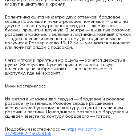
кладут в шкатулку и хранят.
Валентинка сшита из фетра двух оттенков: бордовое
сердце побольше и нежно-розовое поменьше — одно на
другом. По контуру розового сердца — жемчужные
бусины, пришитые вручную. В центре — вышитые розочки:
розовые и красные, с зелёными листиками. Каждый стежок
— вдохновение, и именно поэтому две одинаковых не
получится. Размер около 10–12 см — умещается в конверт
или ложится рядом с подарком.
Фетр мягкий и приятный на ощупь — хочется держать в
руках. Жемчужные бусины пришиты крепко. Такую
валентинку не выбрасывают — она переезжает в
шкатулку, где её и хранят.
Мини мастер-класс:
Из фетра вырезаем два сердца — бордовое и розовое,
розовое чуть меньше. Розовое сердце расшиваем
жемчужными бусинами по контуру, в центре вышиваем
розочки и листики. Накладываем розовое на бордовое и
сшиваем вместе по контуру бордового — готово.
Подробный мастер-класс —
https://vk.com/clip-
217909452_456239155