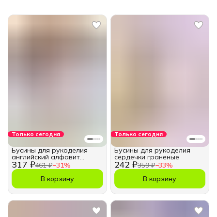
Только сегодня
Только сегодня
Бусины для рукоделия
Бусины для рукоделия
английский алфавит
сердечки граненые
317 ₽
242 ₽
кубики
461 ₽
−
31
%
359 ₽
−
33
%
В корзину
В корзину