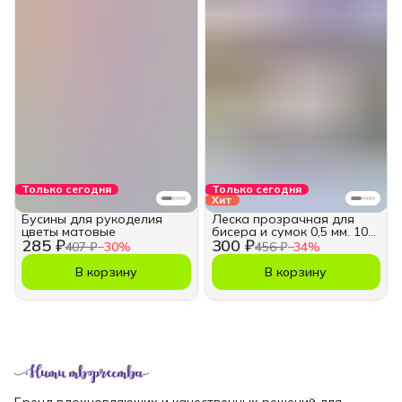
Только сегодня
Только сегодня
Хит
Бусины для рукоделия
Леска прозрачная для
цветы матовые
бисера и сумок 0,5 мм. 100
285 ₽
300 ₽
м.
407 ₽
−
30
%
456 ₽
−
34
%
В корзину
В корзину