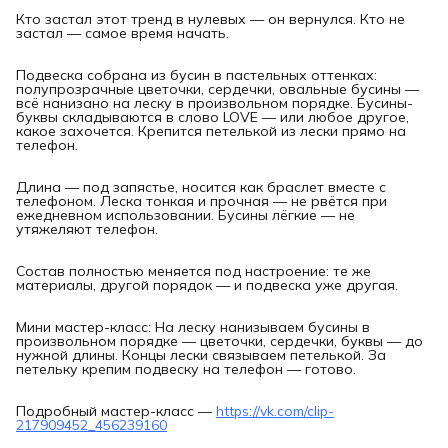
Кто застал этот тренд в нулевых — он вернулся. Кто не
застал — самое время начать.
Подвеска собрана из бусин в пастельных оттенках:
полупрозрачные цветочки, сердечки, овальные бусины —
всё нанизано на леску в произвольном порядке. Бусины-
буквы складываются в слово LOVE — или любое другое,
какое захочется. Крепится петелькой из лески прямо на
телефон.
Длина — под запястье, носится как браслет вместе с
телефоном. Леска тонкая и прочная — не рвётся при
ежедневном использовании. Бусины лёгкие — не
утяжеляют телефон.
Состав полностью меняется под настроение: те же
материалы, другой порядок — и подвеска уже другая.
Мини мастер-класс: На леску нанизываем бусины в
произвольном порядке — цветочки, сердечки, буквы — до
нужной длины. Концы лески связываем петелькой. За
петельку крепим подвеску на телефон — готово.
Подробный мастер-класс —
https://vk.com/clip-
217909452_456239160