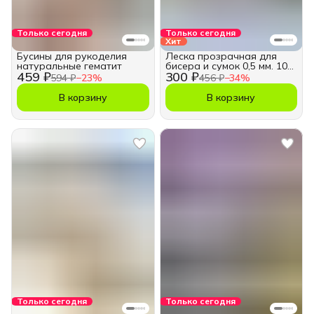
Только сегодня
Только сегодня
Хит
Бусины для рукоделия
Леска прозрачная для
натуральные гематит
бисера и сумок 0,5 мм. 100
459 ₽
300 ₽
м.
594 ₽
−
23
%
456 ₽
−
34
%
В корзину
В корзину
Только сегодня
Только сегодня