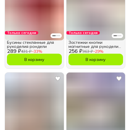
Только сегодня
Только сегодня
Бусины стеклянные для
Застежки кнопки
рукоделия рондели
магнитные для рукоделия,
289 ₽
256 ₽
18 мм.
431 ₽
−
33
%
363 ₽
−
29
%
В корзину
В корзину