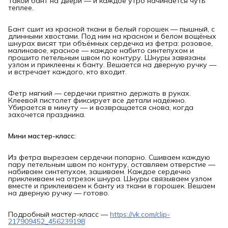
Такой бант на двери — и каждое утро начинается чуть
теплее.
Бант сшит из красной ткани в белый горошек — пышный, с
длинными хвостами. Под ним на красном и белом вощёных
шнурах висят три объёмных сердечка из фетра: розовое,
малиновое, красное — каждое набито синтепухом и
прошито петельным швом по контуру. Шнуры завязаны
узлом и приклеены к банту. Вешается на дверную ручку —
и встречает каждого, кто входит.
Фетр мягкий — сердечки приятно держать в руках.
Клеевой пистолет фиксирует все детали надёжно.
Убирается в минуту — и возвращается снова, когда
захочется праздника.
Мини мастер-класс:
Из фетра вырезаем сердечки попарно. Сшиваем каждую
пару петельным швом по контуру, оставляем отверстие —
набиваем синтепухом, зашиваем. Каждое сердечко
приклеиваем на отрезок шнура. Шнуры связываем узлом
вместе и приклеиваем к банту из ткани в горошек. Вешаем
на дверную ручку — готово.
Подробный мастер-класс —
https://vk.com/clip-
217909452_456239198